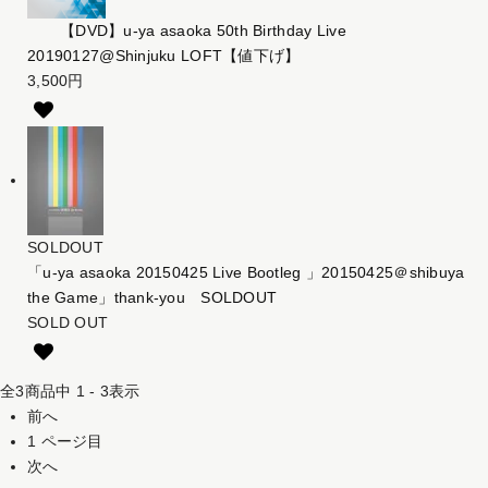
【DVD】u-ya asaoka 50th Birthday Live
20190127@Shinjuku LOFT【値下げ】
3,500円
SOLDOUT
「u-ya asaoka 20150425 Live Bootleg 」20150425＠shibuya
the Game」thank-you SOLDOUT
SOLD OUT
全
3
商品中
1 - 3
表示
前へ
1
ページ目
次へ